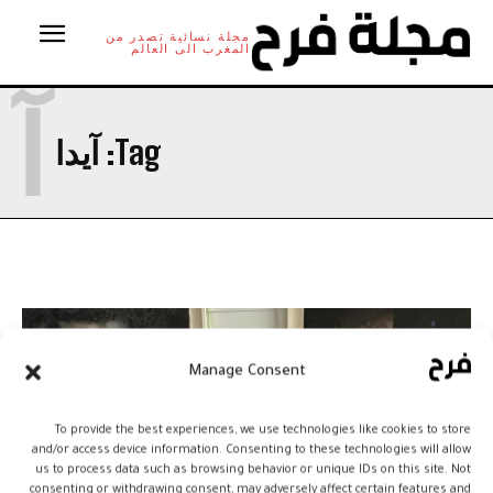
مجلة نسائية تصدر من
المغرب الى العالم
آ
Tag:
آيدا
Manage Consent
To provide the best experiences, we use technologies like cookies to store
and/or access device information. Consenting to these technologies will allow
us to process data such as browsing behavior or unique IDs on this site. Not
consenting or withdrawing consent, may adversely affect certain features and