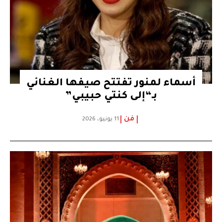
أسماء لمنور تفتتح صيفها الغنائي
بـ“إلى كنتي حبيبي”
فن
11 يونيو، 2026