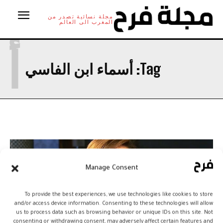
مجلة نسائية تصدر من
المغرب الى العالم
أ
Tag:
أسماء ابن الفاسي
Manage Consent
To provide the best experiences, we use technologies like cookies to store
and/or access device information. Consenting to these technologies will allow
us to process data such as browsing behavior or unique IDs on this site. Not
consenting or withdrawing consent, may adversely affect certain features and