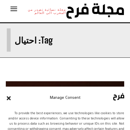
مجلة نسائية تصدر من
المغرب الى العالم
ا
Tag:
احتيال
Manage Consent
To provide the best experiences, we use technologies like cookies to store
and/or access device information. Consenting to these technologies will allow
us to process data such as browsing behavior or unique IDs on this site. Not
consenting or withdrawing consent, may adversely affect certain features and