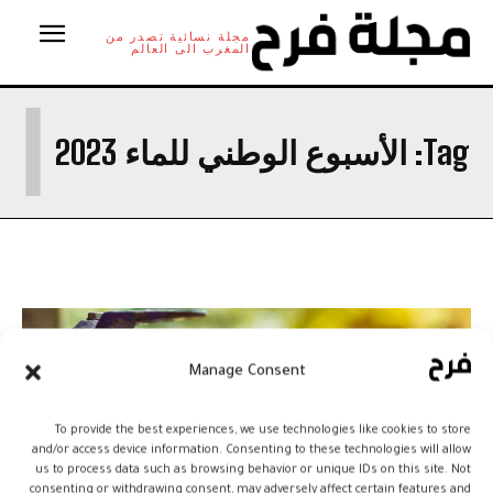
مجلة نسائية تصدر من
المغرب الى العالم
ا
Tag:
الأسبوع الوطني للماء 2023
Manage Consent
To provide the best experiences, we use technologies like cookies to store
and/or access device information. Consenting to these technologies will allow
us to process data such as browsing behavior or unique IDs on this site. Not
consenting or withdrawing consent, may adversely affect certain features and