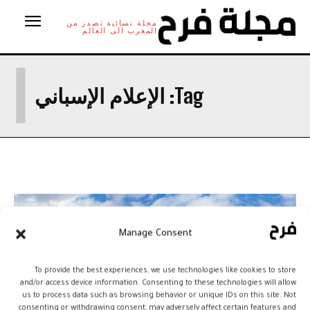
مجلة نسائية تصدر من
المغرب الى العالم
ا
Tag:
الإعلام الإسباني
Manage Consent
To provide the best experiences, we use technologies like cookies to store
and/or access device information. Consenting to these technologies will allow
us to process data such as browsing behavior or unique IDs on this site. Not
consenting or withdrawing consent, may adversely affect certain features and