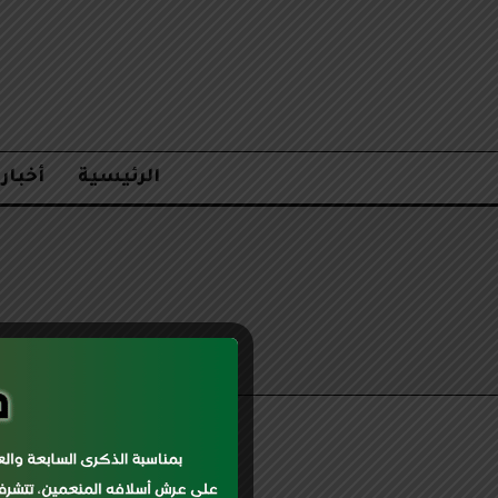
الرئيسية
أخبار