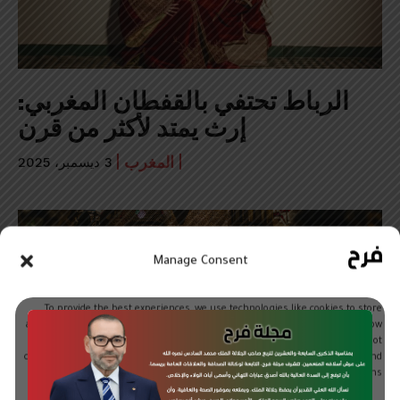
الرباط تحتفي بالقفطان المغربي:
إرث يمتد لأكثر من قرن
المغرب
3 ديسمبر، 2025
Manage Consent
To provide the best experiences, we use technologies like cookies to store
and/or access device information. Consenting to these technologies will allow
us to process data such as browsing behavior or unique IDs on this site. Not
consenting or withdrawing consent, may adversely affect certain features and
functions.