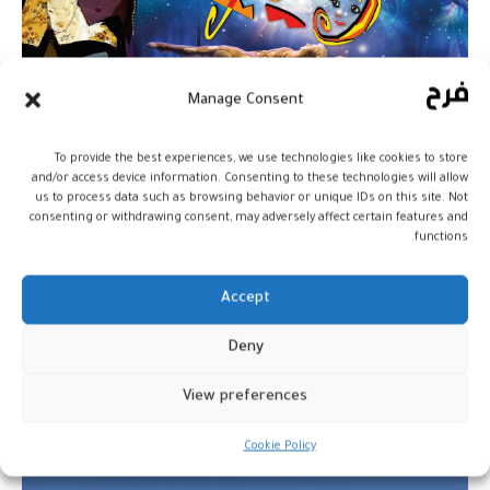
Manage Consent
السيرك الدولي الكبير “ALIS” ابتداء
من 12 يناير المقبل بالمغرب
To provide the best experiences, we use technologies like cookies to store
and/or access device information. Consenting to these technologies will allow
أخبار
26 ديسمبر، 2023
us to process data such as browsing behavior or unique IDs on this site. Not
consenting or withdrawing consent, may adversely affect certain features and
functions.
Accept
Deny
View preferences
Cookie Policy