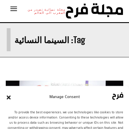
مجلة نسائية تصدر من
المغرب الى العالم
ا
Tag:
السينما النسائية
Manage Consent
To provide the best experiences, we use technologies like cookies to store
and/or access device information. Consenting to these technologies will allow
us to process data such as browsing behavior or unique IDs on this site. Not
consenting or withdrawing consent, may adversely affect certain features and