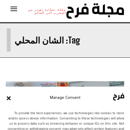
مجلة نسائية تصدر من
المغرب الى العالم
ا
Tag:
الشان المحلي
Manage Consent
To provide the best experiences, we use technologies like cookies to store
and/or access device information. Consenting to these technologies will allow
us to process data such as browsing behavior or unique IDs on this site. Not
consenting or withdrawing consent, may adversely affect certain features and