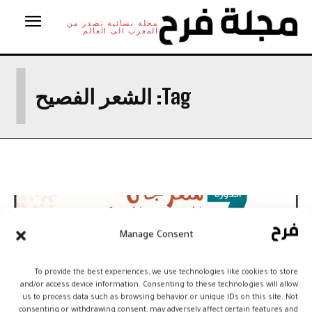
مجلة نسائية تصدر من
المغرب الى العالم
ا
Tag:
الشعر الفصيح
Manage Consent
To provide the best experiences, we use technologies like cookies to store
and/or access device information. Consenting to these technologies will allow
us to process data such as browsing behavior or unique IDs on this site. Not
consenting or withdrawing consent, may adversely affect certain features and