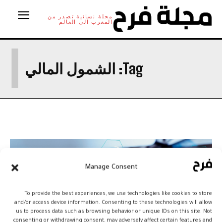
مجلة نسائية تصدر من
المغرب الى العالم
ا
Tag:
الشمول المالي
Manage Consent
To provide the best experiences, we use technologies like cookies to store
and/or access device information. Consenting to these technologies will allow
us to process data such as browsing behavior or unique IDs on this site. Not
consenting or withdrawing consent, may adversely affect certain features and