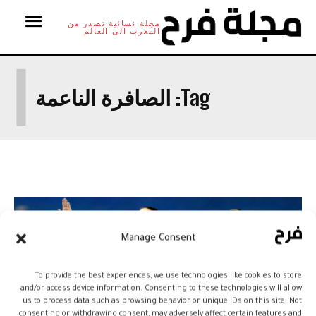
مجلة نسائية تصدر من
المغرب الى العالم
ا
Tag:
الصافرة الناعمة
Manage Consent
To provide the best experiences, we use technologies like cookies to store
and/or access device information. Consenting to these technologies will allow
us to process data such as browsing behavior or unique IDs on this site. Not
consenting or withdrawing consent, may adversely affect certain features and