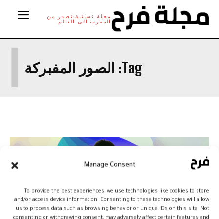
مجلة نسائية تصدر من
المغرب الى العالم
ا
Tag:
الصور المفبركة
Manage Consent
To provide the best experiences, we use technologies like cookies to store
and/or access device information. Consenting to these technologies will allow
us to process data such as browsing behavior or unique IDs on this site. Not
consenting or withdrawing consent, may adversely affect certain features and