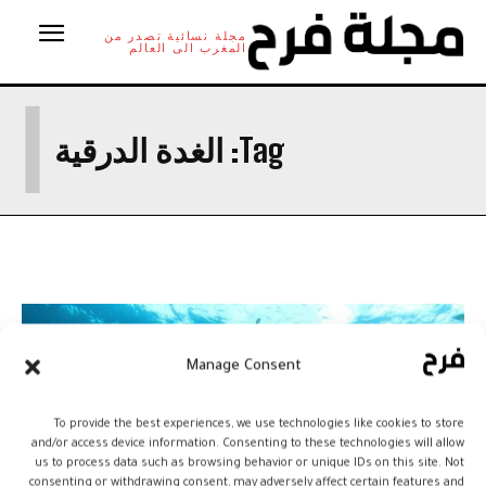
مجلة نسائية تصدر من
المغرب الى العالم
ا
Tag:
الغدة الدرقية
Manage Consent
To provide the best experiences, we use technologies like cookies to store
and/or access device information. Consenting to these technologies will allow
us to process data such as browsing behavior or unique IDs on this site. Not
consenting or withdrawing consent, may adversely affect certain features and