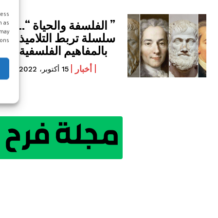
cess
” الفلسفة والحياة “..
h as
 may
سلسلة تربط التلاميذ
ons.
بالمفاهيم الفلسفية
أخبار
15 أكتوبر، 2022