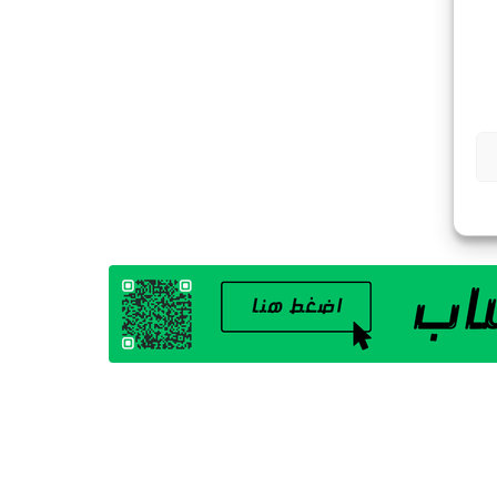
G
A
Z
I
N
E