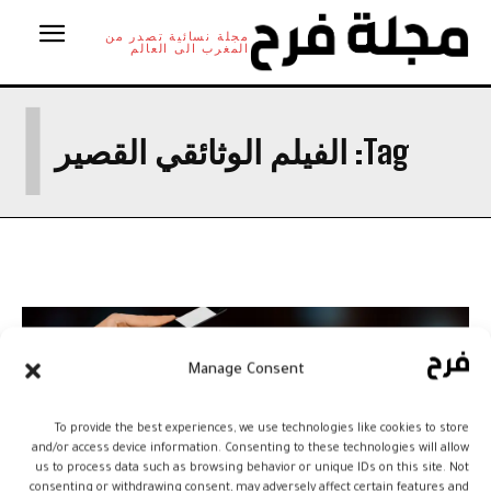
مجلة نسائية تصدر من
المغرب الى العالم
ا
Tag:
الفيلم الوثائقي القصير
Manage Consent
To provide the best experiences, we use technologies like cookies to store
and/or access device information. Consenting to these technologies will allow
us to process data such as browsing behavior or unique IDs on this site. Not
consenting or withdrawing consent, may adversely affect certain features and