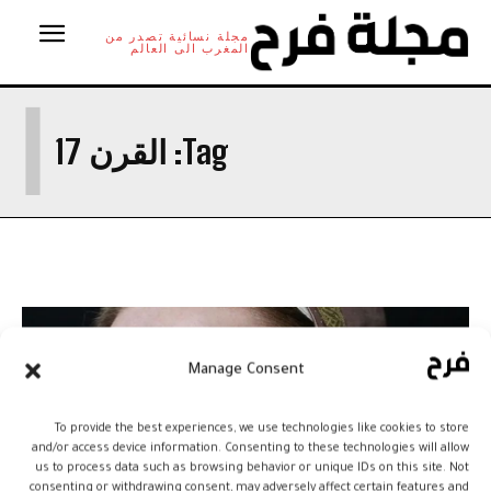
مجلة نسائية تصدر من
المغرب الى العالم
ا
Tag:
القرن 17
Manage Consent
To provide the best experiences, we use technologies like cookies to store
and/or access device information. Consenting to these technologies will allow
us to process data such as browsing behavior or unique IDs on this site. Not
consenting or withdrawing consent, may adversely affect certain features and