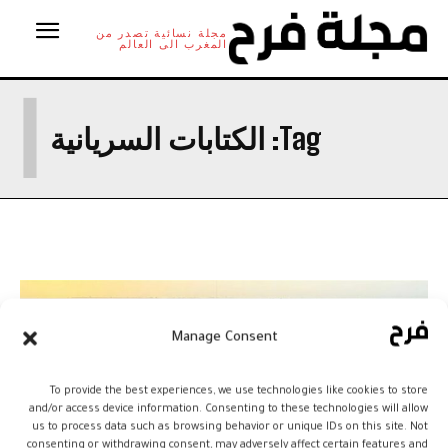
مجلة نسائية تصدر من
المغرب الى العالم
ا
Tag:
الكتابات السريانية
Manage Consent
To provide the best experiences, we use technologies like cookies to store
and/or access device information. Consenting to these technologies will allow
us to process data such as browsing behavior or unique IDs on this site. Not
consenting or withdrawing consent, may adversely affect certain features and