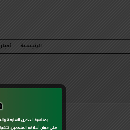
الرئيسية
أخبار