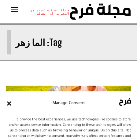
مجلة نسائية تصدر من
المغرب الى العالم
ا
Tag:
الما زهر
Manage Consent
To provide the best experiences, we use technologies like cookies to store
and/or access device information. Consenting to these technologies will allow
us to process data such as browsing behavior or unique IDs on this site. Not
consenting or withdrawing consent, may adversely affect certain features and