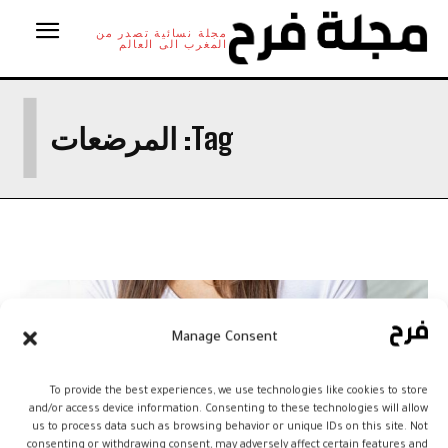
مجلة نسائية تصدر من
المغرب الى العالم
ا
Tag:
المرضعات
Manage Consent
To provide the best experiences, we use technologies like cookies to store
and/or access device information. Consenting to these technologies will allow
us to process data such as browsing behavior or unique IDs on this site. Not
consenting or withdrawing consent, may adversely affect certain features and