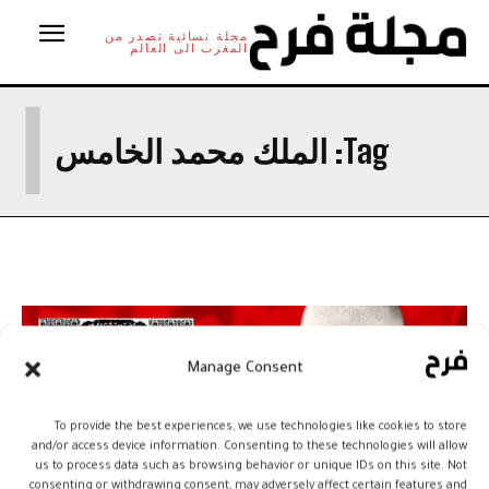
مجلة نسائية تصدر من
المغرب الى العالم
ا
Tag:
الملك محمد الخامس
Manage Consent
To provide the best experiences, we use technologies like cookies to store
and/or access device information. Consenting to these technologies will allow
us to process data such as browsing behavior or unique IDs on this site. Not
consenting or withdrawing consent, may adversely affect certain features and