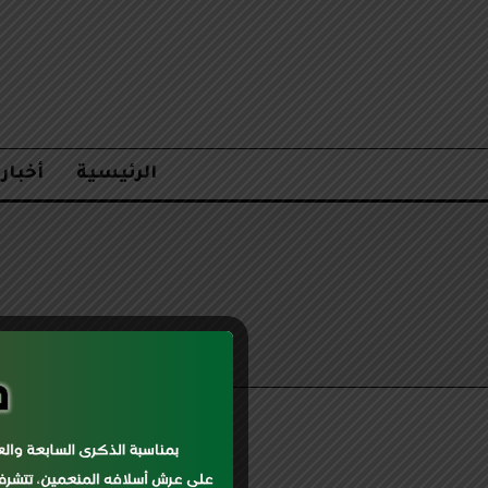
الرئيسية
أخبار