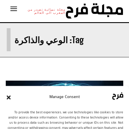
مجلة نسائية تصدر من
المغرب الى العالم
ا
Tag:
الوعي والذاكرة
Manage Consent
To provide the best experiences, we use technologies like cookies to store
and/or access device information. Consenting to these technologies will allow
us to process data such as browsing behavior or unique IDs on this site. Not
consenting or withdrawing consent, may adversely affect certain features and