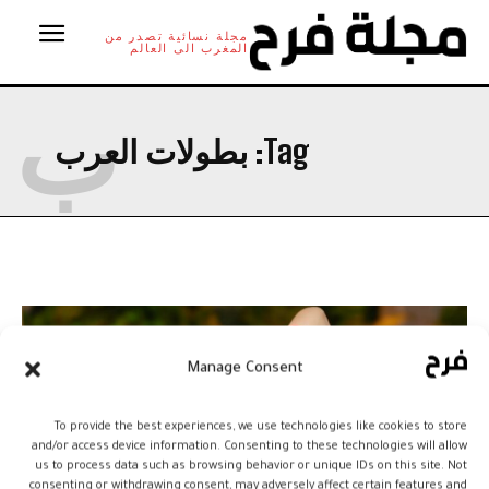
مجلة نسائية تصدر من
المغرب الى العالم
ب
Tag:
بطولات العرب
Manage Consent
To provide the best experiences, we use technologies like cookies to store
and/or access device information. Consenting to these technologies will allow
us to process data such as browsing behavior or unique IDs on this site. Not
consenting or withdrawing consent, may adversely affect certain features and