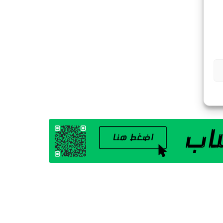
G
A
Z
I
N
E