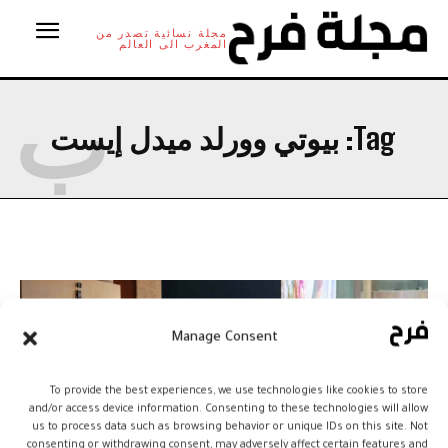
مجلة نسائية تصدر من
المغرب الى العالم
ب
Tag:
بيوتي وورلد ميدل إيست
Manage Consent
To provide the best experiences, we use technologies like cookies to store
and/or access device information. Consenting to these technologies will allow
us to process data such as browsing behavior or unique IDs on this site. Not
consenting or withdrawing consent, may adversely affect certain features and