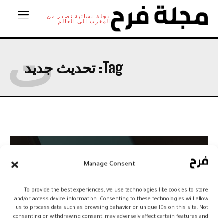
مجلة نسائية تصدر من
المغرب الى العالم
ت
Tag:
تحديث جديد
Manage Consent
To provide the best experiences, we use technologies like cookies to store
and/or access device information. Consenting to these technologies will allow
us to process data such as browsing behavior or unique IDs on this site. Not
consenting or withdrawing consent, may adversely affect certain features and