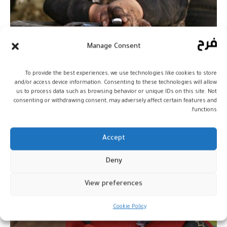
Manage Consent
المغرب يعرض خبرته الدولية للقضاء
على تشغيل الأطفال
To provide the best experiences, we use technologies like cookies to store
and/or access device information. Consenting to these technologies will allow
أخبار
13 فبراير، 2026
us to process data such as browsing behavior or unique IDs on this site. Not
consenting or withdrawing consent, may adversely affect certain features and
functions.
Accept
Deny
View preferences
Cookie Policy