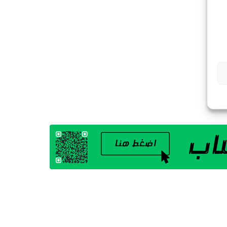
G
A
Z
I
N
E