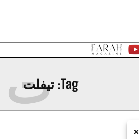
F
Y
ت
A
T
R
Tag:
تيفلت
A
H
M
A