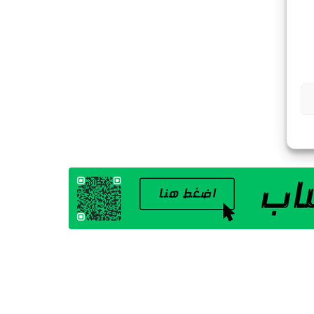
G
A
Z
I
N
E