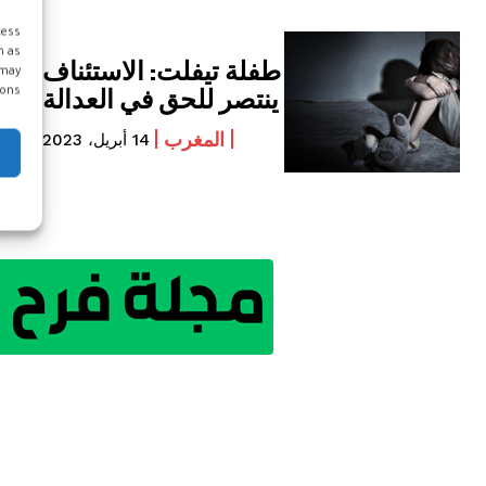
cess
h as
طفلة تيفلت: الاستئناف
 may
ينتصر للحق في العدالة
ons.
المغرب
14 أبريل، 2023