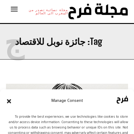
مجلة نسائية تصدر من
المغرب الى العالم
ج
Tag:
جائزة نوبل للاقتصاد
Manage Consent
To provide the best experiences, we use technologies like cookies to store
and/or access device information. Consenting to these technologies will allow
us to process data such as browsing behavior or unique IDs on this site. Not
consenting or withdrawing consent, may adversely affect certain features and