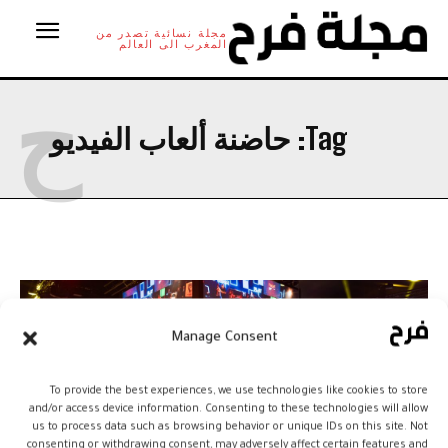
مجلة نسائية تصدر من
المغرب الى العالم
ح
Tag:
حاضنة ألعاب الفيديو
Manage Consent
To provide the best experiences, we use technologies like cookies to store
and/or access device information. Consenting to these technologies will allow
us to process data such as browsing behavior or unique IDs on this site. Not
consenting or withdrawing consent, may adversely affect certain features and