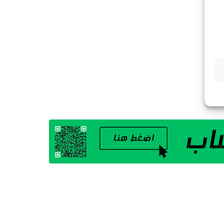
G
A
Z
I
N
E