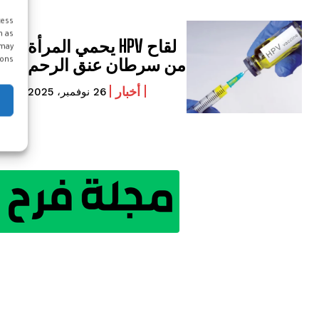
cess
h as
لقاح HPV يحمي المرأة
 may
من سرطان عنق الرحم
ons.
أخبار
26 نوفمبر، 2025