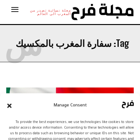
مجلة نسائية تصدر من
المغرب الى العالم
س
Tag:
سفارة المغرب بالمكسيك
Manage Consent
To provide the best experiences, we use technologies like cookies to store
and/or access device information. Consenting to these technologies will allow
us to process data such as browsing behavior or unique IDs on this site. Not
consenting or withdrawing consent, may adversely affect certain features and