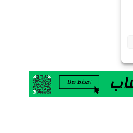
G
A
Z
I
N
E