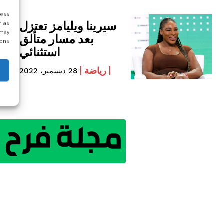
cess
سيرينا ويليامز تعتزل
h as
 may
بعد مسار متألق
ons.
استثنائي
رياضة
28 ديسمبر، 2022