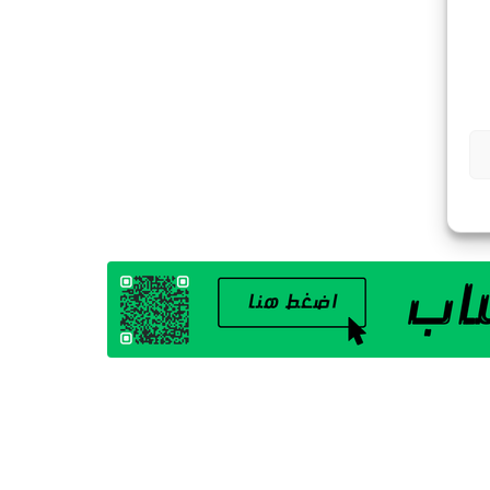
G
A
Z
I
N
E