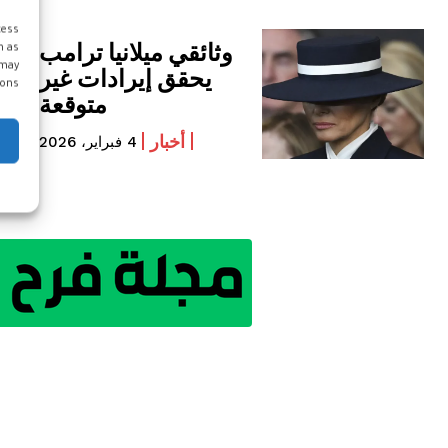
cess
وثائقي ميلانيا ترامب
h as
 may
يحقق إيرادات غير
ons.
متوقعة
أخبار
4 فبراير، 2026