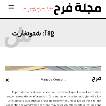
مجلة نسائية تصدر من
المغرب الى العالم
ش
Tag:
شتوتغارت
Manage Consent
To provide the best experiences, we use technologies like cookies to store
and/or access device information. Consenting to these technologies will allow
us to process data such as browsing behavior or unique IDs on this site. Not
consenting or withdrawing consent, may adversely affect certain features and