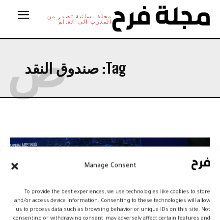
مجلة نسائية تصدر من
المغرب الى العالم
ص
Tag:
صندوق النقد
Manage Consent
To provide the best experiences, we use technologies like cookies to store
and/or access device information. Consenting to these technologies will allow
us to process data such as browsing behavior or unique IDs on this site. Not
consenting or withdrawing consent, may adversely affect certain features and