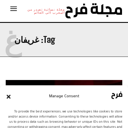
مجلة نسائية تصدر من
المغرب الى العالم
غ
Tag:
غريفان
Manage Consent
To provide the best experiences, we use technologies like cookies to store
and/or access device information. Consenting to these technologies will allow
us to process data such as browsing behavior or unique IDs on this site. Not
consenting or withdrawing consent, may adversely affect certain features and