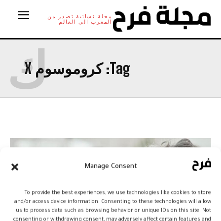
مجلة نسائية تصدر من
المغرب الى العالم
ك
Tag:
كروموسوم X
Manage Consent
To provide the best experiences, we use technologies like cookies to store
and/or access device information. Consenting to these technologies will allow
us to process data such as browsing behavior or unique IDs on this site. Not
consenting or withdrawing consent, may adversely affect certain features and