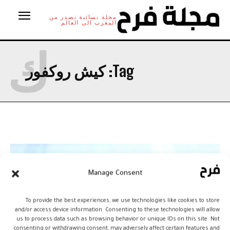
مجلة نسائية تصدر من
المغرب الى العالم
ك
Tag:
كيش روكفور
Manage Consent
To provide the best experiences, we use technologies like cookies to store
and/or access device information. Consenting to these technologies will allow
us to process data such as browsing behavior or unique IDs on this site. Not
consenting or withdrawing consent, may adversely affect certain features and