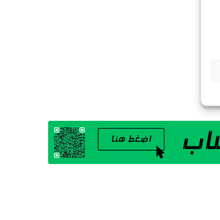
G
A
Z
I
N
E