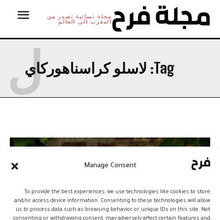
مجلة نسائية تصدر من
المغرب الى العالم
ل
Tag:
لاسلو كراسناهوركاي
Manage Consent
To provide the best experiences, we use technologies like cookies to store
and/or access device information. Consenting to these technologies will allow
us to process data such as browsing behavior or unique IDs on this site. Not
consenting or withdrawing consent, may adversely affect certain features and