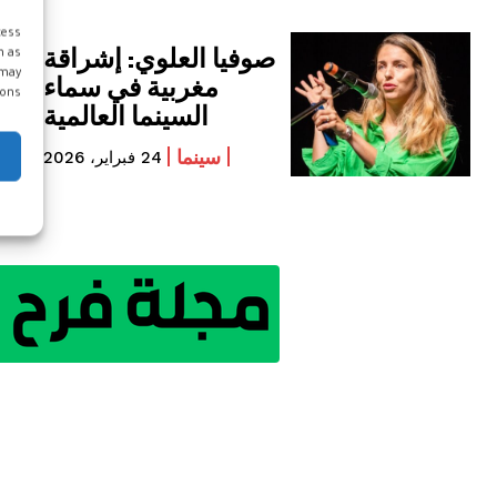
cess
صوفيا العلوي: إشراقة
h as
 may
مغربية في سماء
ons.
السينما العالمية
سينما
24 فبراير، 2026