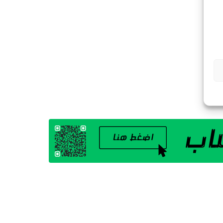
G
A
Z
I
N
E