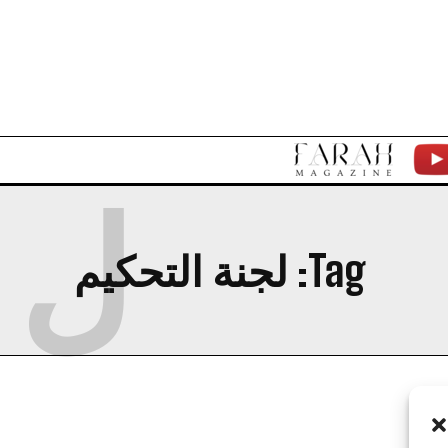
F
Y
ل
A
T
Tag:
R
لجنة التحكيم
A
H
M
A