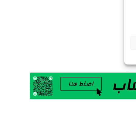
G
A
Z
I
N
E