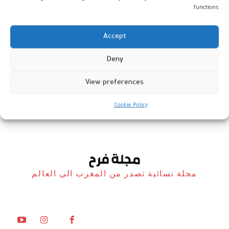
functions.
Accept
سان لوران” و”لوي فويتون” يفتتحان
Deny
أسبوع باريس الرجالي
View preferences
أخبار
26 يونيو، 2025
Cookie Policy
مجلة نسائية تصدر من المغرب الى العالم