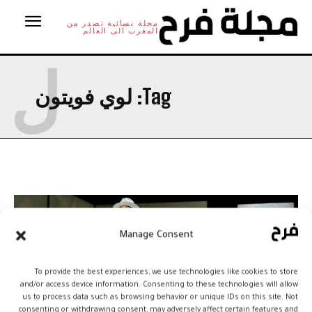
مجلة نسائية تصدر من
المغرب الى العالم
ل
Tag:
لوي فويتون
Manage Consent
To provide the best experiences, we use technologies like cookies to store
and/or access device information. Consenting to these technologies will allow
us to process data such as browsing behavior or unique IDs on this site. Not
consenting or withdrawing consent, may adversely affect certain features and