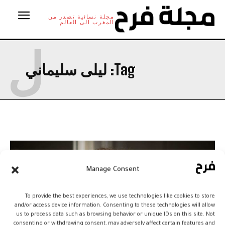
مجلة نسائية تصدر من
المغرب الى العالم
ل
Tag:
ليلى سليماني
Manage Consent
To provide the best experiences, we use technologies like cookies to store
and/or access device information. Consenting to these technologies will allow
us to process data such as browsing behavior or unique IDs on this site. Not
consenting or withdrawing consent, may adversely affect certain features and